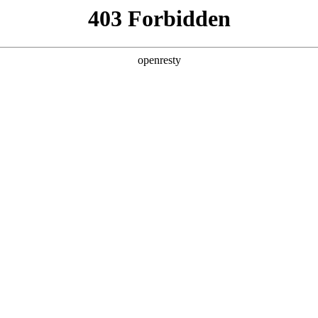
产品及服务
行业解决方案
合作伙伴
投资者关系
数据安全管控平台
、运营、访问、管理等具体应用场景，通过集成数据采集安全、数据存储安
安全等模块，构建坚实的数据防护体系，有效预防数据违规，追溯非法访问
统一、标准的用户界面，呈现数据安全态势全景。